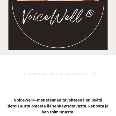
KOKONAISVALTAISTA HYVINVOINTIA
VoiceWell®-menetelmän tavoitteena on lisätä
tietoisuutta omasta äänenkäyttötavasta, kehosta ja
sen toiminnasta.