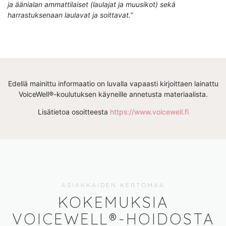
ja äänialan ammattilaiset (laulajat ja muusikot) sekä
harrastuksenaan laulavat ja soittavat.”
Edellä mainittu informaatio on luvalla vapaasti kirjoittaen lainattu
VoiceWell®-koulutuksen käyneille annetusta materiaalista.
Lisätietoa osoitteesta
https://www.voicewell.fi
ASIAKKAIDEN KERTOMAA
KOKEMUKSIA
VOICEWELL®-HOIDOSTA