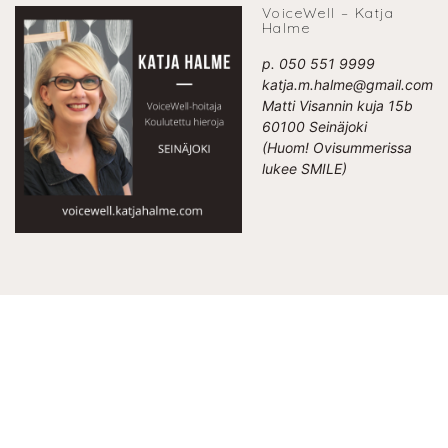
VoiceWell – Katja
Halme
p. 050 551 9999
katja.m.halme@gmail.com
Matti Visannin kuja 15b
60100 Seinäjoki
(Huom! Ovisummerissa
lukee SMILE)