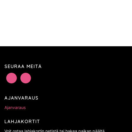
SEURAA MEITÄ
AJANVARAUS
Ajanvaraus
LAHJAKORTIT
Voit ostaa lahjakortin netistä tai hakea paikan päältä.