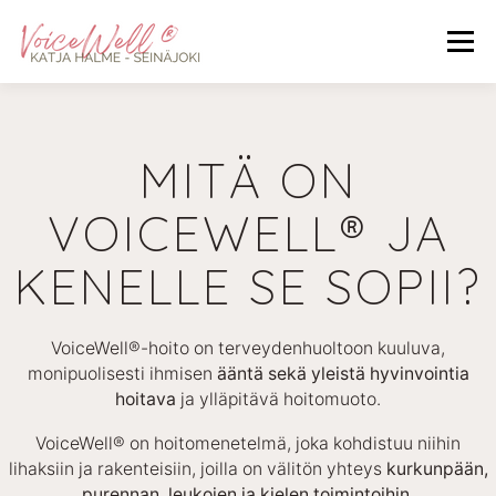
Siirry
sisältöön
Valikko
ETUSIVU
MITÄ ON VOICEWELL®
MITÄ ON
KOKEMUKSIA HOIDOSTA
HINNASTO
VOICEWELL® JA
KENELLE SE SOPII?
YHTEYSTIEDOT
LAHJAKORTIT
VARAA AIKA
VoiceWell®-hoito on terveydenhuoltoon kuuluva,
monipuolisesti ihmisen
ääntä sekä yleistä hyvinvointia
hoitava
ja ylläpitävä hoitomuoto.
VoiceWell® on hoitomenetelmä, joka kohdistuu niihin
lihaksiin ja rakenteisiin, joilla on välitön yhteys
kurkunpään,
purennan, leukojen ja kielen toimintoihin
.