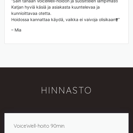
“Sain tänään VoiceWell-hoidon ja suosittelen lämpimästi
Katjan hyviä käsiä ja asiakasta kuuntelevaa ja
kunnioittavaa otetta.
Hoidossa kannattaa käydä, vaikka ei vaivoja olisikaan❣️”
– Mia
HINNASTO
VoiceWell-hoito 90min.