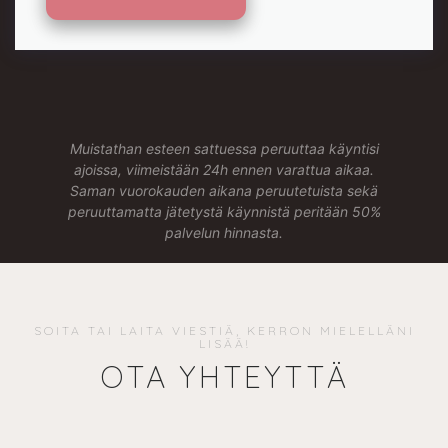
Muistathan esteen sattuessa peruuttaa käyntisi
ajoissa, viimeistään 24h ennen varattua aikaa.
Saman vuorokauden aikana peruutetuista sekä
peruuttamatta jätetystä käynnistä peritään 50%
palvelun hinnasta.
SOITA TAI LAITA VIESTIÄ, KERRON MIELELLÄNI
LISÄÄ!
OTA YHTEYTTÄ