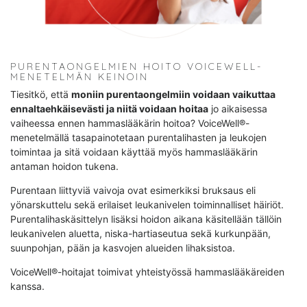
PURENTAONGELMIEN HOITO VOICEWELL-
MENETELMÄN KEINOIN
Tiesitkö, että
moniin purentaongelmiin voidaan vaikuttaa
ennaltaehkäisevästi ja niitä voidaan hoitaa
jo aikaisessa
vaiheessa ennen hammaslääkärin hoitoa? VoiceWell®-
menetelmällä tasapainotetaan purentalihasten ja leukojen
toimintaa ja sitä voidaan käyttää myös hammaslääkärin
antaman hoidon tukena.
Purentaan liittyviä vaivoja ovat esimerkiksi bruksaus eli
yönarskuttelu sekä erilaiset leukanivelen toiminnalliset häiriöt.
Purentalihaskäsittelyn lisäksi hoidon aikana käsitellään tällöin
leukanivelen aluetta, niska-hartiaseutua sekä kurkunpään,
suunpohjan, pään ja kasvojen alueiden lihaksistoa.
VoiceWell®-hoitajat toimivat yhteistyössä hammaslääkäreiden
kanssa.