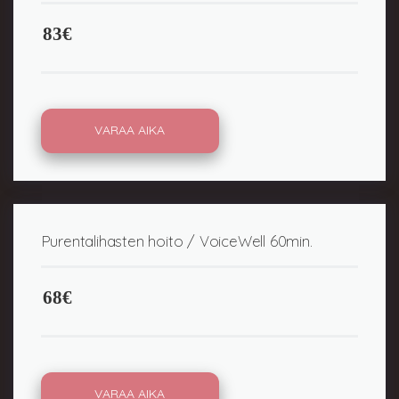
83€
VARAA AIKA
Purentalihasten hoito / VoiceWell 60min.
68€
VARAA AIKA