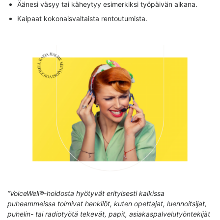
Äänesi väsyy tai käheytyy esimerkiksi työpäivän aikana.
Kaipaat kokonaisvaltaista rentoutumista.
“VoiceWell®-hoidosta hyötyvät erityisesti kaikissa
puheammeissa toimivat henkilöt, kuten opettajat, luennoitsijat,
puhelin- tai radiotyötä tekevät, papit, asiakaspalvelutyöntekijät