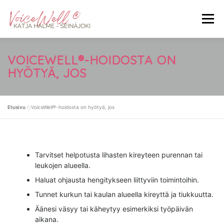
Siirry
sisältöön
Valikko
ETUSIVU
MITÄ ON VOICEWELL®
VOICEWELL®-HOIDOSTA ON
HYÖTYÄ, JOS
KOKEMUKSIA HOIDOSTA
HINNASTO
Etusivu
»
VoiceWell®-hoidosta on hyötyä, jos
YHTEYSTIEDOT
LAHJAKORTIT
VARAA AIKA
Tarvitset helpotusta lihasten kireyteen purennan tai
leukojen alueella.
Haluat ohjausta hengitykseen liittyviin toimintoihin.
Tunnet kurkun tai kaulan alueella kireyttä ja tiukkuutta.
Äänesi väsyy tai käheytyy esimerkiksi työpäivän
aikana.