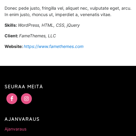
Donec pede justo, fringilla vel, aliquet nec, vulputate eget, arcu.
In enim justo, rhoncus ut, imperdiet a, venenatis vitae.
Skills:
WordPress, HTML, CSS, jQuery
Client:
FameThemes, LLC
Website:
https://www.famethemes.com
SEURAA MEITÄ
AJANVARAUS
Ajanvaraus