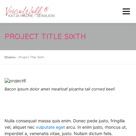
Siirry
sisältöön
Valikko
ETUSIVU
MITÄ ON VOICEWELL®
PROJECT TITLE SIXTH
KOKEMUKSIA HOIDOSTA
HINNASTO
Etusivu
»
Project Title Sixth
YHTEYSTIEDOT
LAHJAKORTIT
VARAA AIKA
Bacon ipsum dolor amet meatloaf picanha tail corned beef.
Nulla consequat massa quis enim. Donec pede justo, fringilla
vel, aliquet nec
vulputate eget
arcu. In enim justo, rhoncus ut,
imperdiet a, venenatis vitae, justo. Nullam dictum felis.