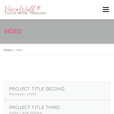
Siirry
sisältöön
Valikko
ETUSIVU
MITÄ ON VOICEWELL®
VIDEO
KOKEMUKSIA HOIDOSTA
HINNASTO
Etusivu
»
Video
YHTEYSTIEDOT
LAHJAKORTIT
VARAA AIKA
PROJECT TITLE SECOND
PACKAGE / VIDEO
PROJECT TITLE THIRD
VIDEO / WEB DESIGN