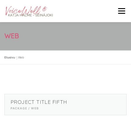
Siirry
sisältöön
Valikko
ETUSIVU
MITÄ ON VOICEWELL®
WEB
KOKEMUKSIA HOIDOSTA
HINNASTO
Etusivu
»
Web
YHTEYSTIEDOT
LAHJAKORTIT
VARAA AIKA
PROJECT TITLE FIFTH
PACKAGE / WEB